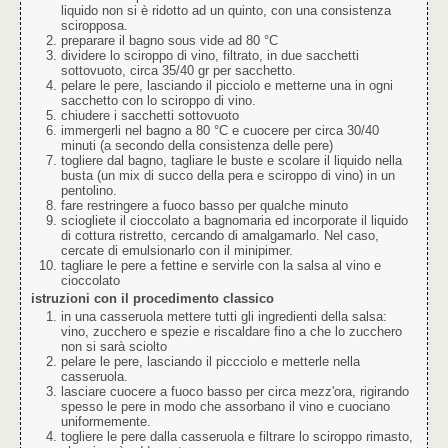
liquido non si è ridotto ad un quinto, con una consistenza
sciropposa.
preparare il bagno sous vide ad 80 °C
dividere lo sciroppo di vino, filtrato, in due sacchetti
sottovuoto, circa 35/40 gr per sacchetto.
pelare le pere, lasciando il picciolo e metterne una in ogni
sacchetto con lo sciroppo di vino.
chiudere i sacchetti sottovuoto
immergerli nel bagno a 80 °C e cuocere per circa 30/40
minuti (a secondo della consistenza delle pere)
togliere dal bagno, tagliare le buste e scolare il liquido nella
busta (un mix di succo della pera e sciroppo di vino) in un
pentolino.
fare restringere a fuoco basso per qualche minuto
sciogliete il cioccolato a bagnomaria ed incorporate il liquido
di cottura ristretto, cercando di amalgamarlo. Nel caso,
cercate di emulsionarlo con il minipimer.
tagliare le pere a fettine e servirle con la salsa al vino e
cioccolato
istruzioni con il procedimento classico
in una casseruola mettere tutti gli ingredienti della salsa:
vino, zucchero e spezie e riscaldare fino a che lo zucchero
non si sarà sciolto
pelare le pere, lasciando il piccciolo e metterle nella
casseruola.
lasciare cuocere a fuoco basso per circa mezz'ora, rigirando
spesso le pere in modo che assorbano il vino e cuociano
uniformemente.
togliere le pere dalla casseruola e filtrare lo sciroppo rimasto,