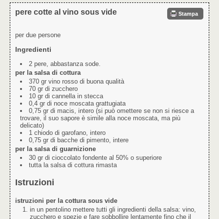
pere cotte al vino sous vide
Stampa
per due persone
Ingredienti
2 pere, abbastanza sode.
per la salsa di cottura
370 gr vino rosso di buona qualità
70 gr di zucchero
10 gr di cannella in stecca
0,4 gr di noce moscata grattugiata
0,75 gr di macis, intero (si può omettere se non si riesce a
trovare, il suo sapore è simile alla noce moscata, ma più
delicato)
1 chiodo di garofano, intero
0,75 gr di bacche di pimento, intere
per la salsa di guarnizione
30 gr di cioccolato fondente al 50% o superiore
tutta la salsa di cottura rimasta
Istruzioni
istruzioni per la cottura sous vide
in un pentolino mettere tutti gli ingredienti della salsa: vino,
zucchero e spezie e fare sobbollire lentamente fino che il