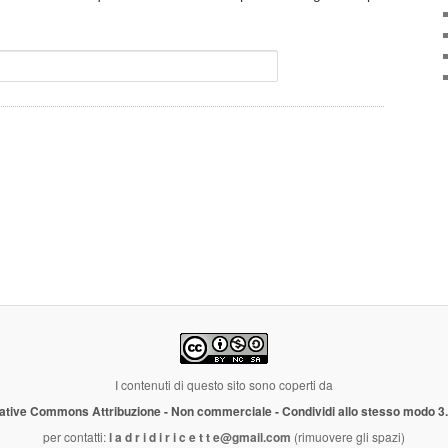
I contenuti di questo sito sono coperti da
ative Commons Attribuzione - Non commerciale - Condividi allo stesso modo 3
per contatti:
l a d r i d i r i c e t t e@gmail.com
(rimuovere gli spazi)