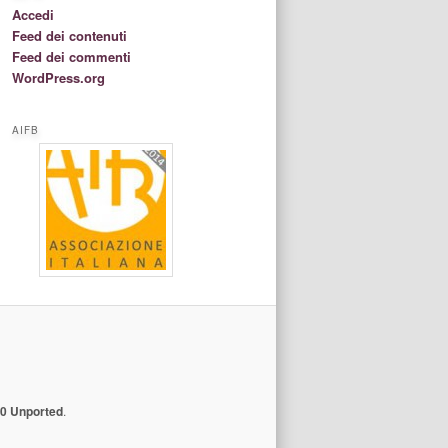
Accedi
Feed dei contenuti
Feed dei commenti
WordPress.org
AIFB
.0 Unported
.