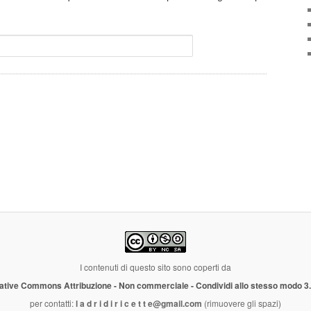
I contenuti di questo sito sono coperti da
ative Commons Attribuzione - Non commerciale - Condividi allo stesso modo 3
per contatti:
l a d r i d i r i c e t t e@gmail.com
(rimuovere gli spazi)