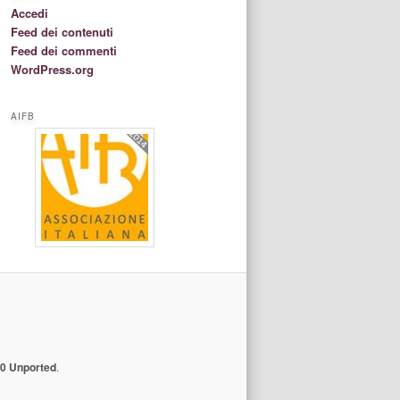
Accedi
Feed dei contenuti
Feed dei commenti
WordPress.org
AIFB
.0 Unported
.