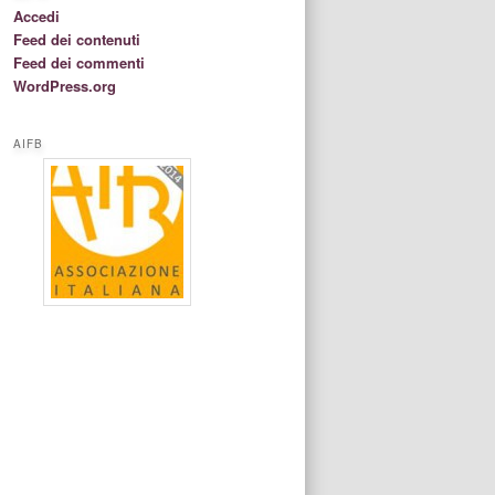
Accedi
Feed dei contenuti
Feed dei commenti
WordPress.org
AIFB