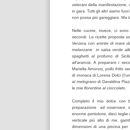
veterani della manifestazione,
in gara. Tutti gli altri siamo f
non possa più gareggiare. Ma l
Nelle cucine, invece, ci sono 
secondi. Le ricette proposte s
Verzera con
entrée di mare da
melanzane in salsa verde all
spaghetti al profumo di Sicili
all’arancia
. A preparare i sec
Mariella Amorosi,
pollo fritto 
di monaca
di Lorena Dolci (l’un
al melograno
di Geraldina Pia
le mie
florentine al cioccolato
.
Completo il mio dolce con b
preparazione ad osservare, sp
enorme pentolone, dieci teglie d
verticale più alto di me, gambe
dimensioni di una piscina per 