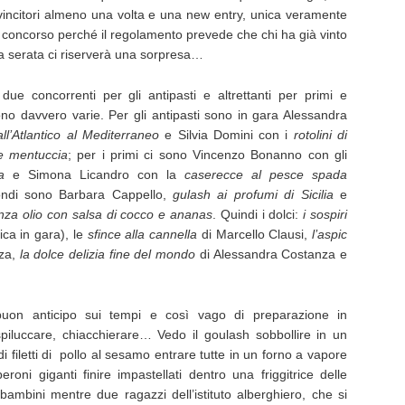
 vincitori almeno una volta e una new entry, unica veramente
uori concorso perché il regolamento prevede che chi ha già vinto
a serata ci riserverà una sorpresa…
due concorrenti per gli antipasti e altrettanti per primi e
ono davvero varie. Per gli antipasti sono in gara Alessandra
ll’Atlantico al Mediterraneo
e Silvia Domini con i
rotolini di
e mentuccia
; per i primi ci sono Vincenzo Bonanno con gli
a
e Simona Licandro con la
caserecce al pesce spada
ondi sono Barbara Cappello,
gulash ai profumi di Sicilia
e
senza olio con salsa di cocco e ananas
. Quindi i dolci:
i sospiri
ica in gara), le
sfince alla cannella
di Marcello Clausi,
l’aspic
zza,
la dolce delizia fine del mondo
di Alessandra Costanza e
uon anticipo sui tempi e così vago di preparazione in
iluccare, chiacchierare… Vedo il goulash sobbollire in un
i filetti di pollo al sesamo entrare tutte in un forno a vapore
roni giganti finire impastellati dentro una friggitrice delle
bambini mentre due ragazzi dell’istituto alberghiero, che si