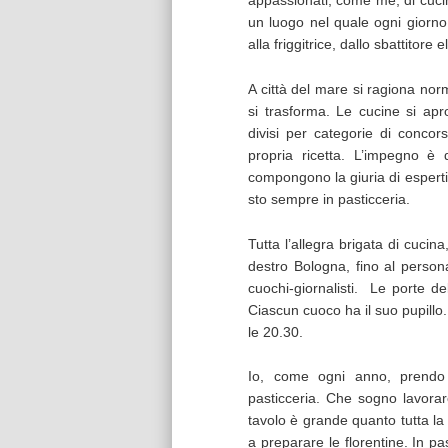
appassionati, come me, di cucina
un luogo nel quale ogni giorno
alla friggitrice, dallo sbattitore
A città del mare si ragiona norm
si trasforma. Le cucine si apr
divisi per categorie di concor
propria ricetta. L’impegno è
compongono la giuria di esperti 
sto sempre in pasticceria.
Tutta l’allegra brigata di cucina
destro Bologna, fino al personal
cuochi-giornalisti. Le porte de
Ciascun cuoco ha il suo pupillo
le 20.30.
Io, come ogni anno, prendo 
pasticceria. Che sogno lavorar
tavolo è grande quanto tutta la 
a preparare le florentine. In pa