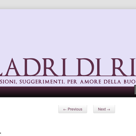
uggerimenti. Per amore della buona cucina
Post navigation
←
Previous
Next
→
…