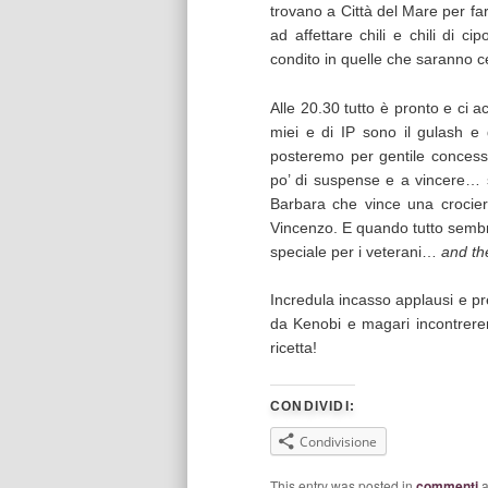
trovano a Città del Mare per far
ad affettare chili e chili di ci
condito in quelle che saranno ce
Alle 20.30 tutto è pronto e ci a
miei e di IP sono il gulash e 
posteremo per gentile concessi
po’ di suspense e a vincere… 
Barbara che vince una crocier
Vincenzo. E quando tutto sembr
speciale per i veterani…
and th
Incredula incasso applausi e pr
da Kenobi e magari incontrere
ricetta!
CONDIVIDI:
Condivisione
This entry was posted in
commenti
a