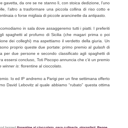
e gavetta, da ore se ne stanno lì, con stoica dedizione, l’uno
polle, l’altro a trasformare una piccola collina di riso cotto e
ntinaia o forse migliaia di piccole arancinette da antipasto.
ccomodiamo in sala dove assaggeremo tutti i piatti. I preferiti
gli spaghetti al profumo di Sicilia (che magari prima o poi
one dei colleghi) ma aspettiamo il verdetto della giuria. Un
sono proprio queste due portate: primo premio al
gulash
di
a per due persone e secondo classificato agli spaghetti di
a essersi concluso, Toti Piscopo annuncia che c’è un premio
e winner is
: florentine al cioccolato.
emio. Io ed IP andremo a Parigi per un fine settimana offerto
mo David Lebovitz al quale abbiamo “rubato” questa ottima
nd tagged
florentine al cioccolato
,
gara culinaria
,
giornalisti
,
Penne