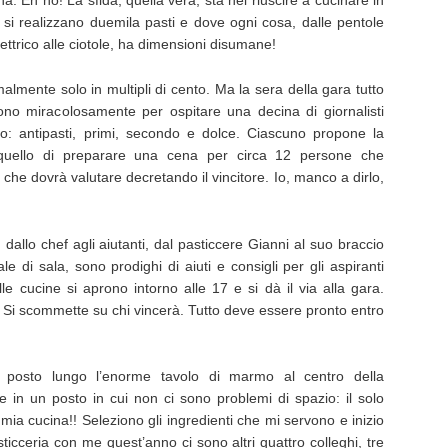
. Eh no! La sfida, quella vera, sta nel riuscire a cucinare in
 si realizzano duemila pasti e dove ogni cosa, dalle pentole
 elettrico alle ciotole, ha dimensioni disumane!
almente solo in multipli di cento. Ma la sera della gara tutto
ono miracolosamente per ospitare una decina di giornalisti
so: antipasti, primi, secondo e dolce. Ciascuno propone la
 quello di preparare una cena per circa 12 persone che
che dovrà valutare decretando il vincitore. Io, manco a dirlo,
, dallo chef agli aiutanti, dal pasticcere Gianni al suo braccio
e di sala, sono prodighi di aiuti e consigli per gli aspiranti
lle cucine si aprono intorno alle 17 e si dà il via alla gara.
. Si scommette su chi vincerà. Tutto deve essere pronto entro
posto lungo l’enorme tavolo di marmo al centro della
e in un posto in cui non ci sono problemi di spazio: il solo
mia cucina!! Seleziono gli ingredienti che mi servono e inizio
sticceria con me quest’anno ci sono altri quattro colleghi, tre