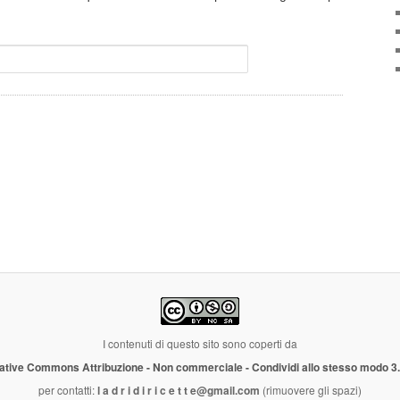
I contenuti di questo sito sono coperti da
ative Commons Attribuzione - Non commerciale - Condividi allo stesso modo 3
per contatti:
l a d r i d i r i c e t t e@gmail.com
(rimuovere gli spazi)