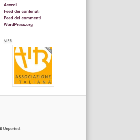
Accedi
Feed dei contenuti
Feed dei commenti
WordPress.org
AIFB
.0 Unported
.