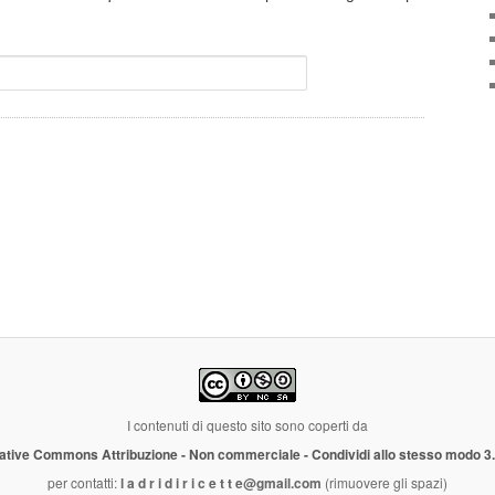
I contenuti di questo sito sono coperti da
ative Commons Attribuzione - Non commerciale - Condividi allo stesso modo 3
per contatti:
l a d r i d i r i c e t t e@gmail.com
(rimuovere gli spazi)