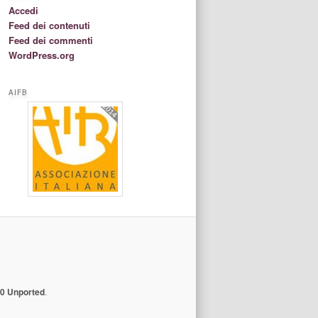
Accedi
Feed dei contenuti
Feed dei commenti
WordPress.org
AIFB
.0 Unported
.