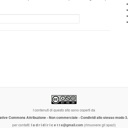
I contenuti di questo sito sono coperti da
ative Commons Attribuzione - Non commerciale - Condividi allo stesso modo 3
per contatti:
l a d r i d i r i c e t t e@gmail.com
(rimuovere gli spazi)