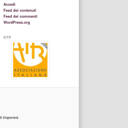
Accedi
Feed dei contenuti
Feed dei commenti
WordPress.org
AIFB
.0 Unported
.