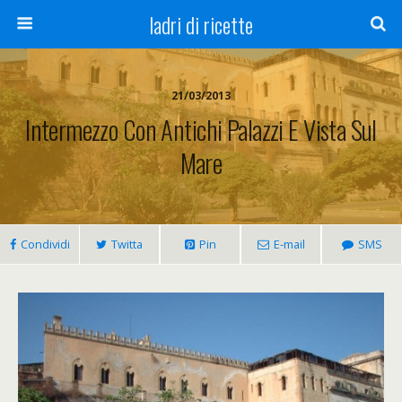
ladri di ricette
21/03/2013
Intermezzo Con Antichi Palazzi E Vista Sul
Mare
Condividi
Twitta
Pin
E-mail
SMS