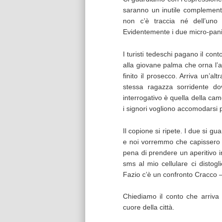
saranno un inutile complement
non c’è traccia né dell’uno 
Evidentemente i due micro-panin
I turisti tedeschi pagano il con
alla giovane palma che orna l’at
finito il prosecco. Arriva un’a
stessa ragazza sorridente do
interrogativo è quella della ca
i signori vogliono accomodarsi 
Il copione si ripete. I due si g
e noi vorremmo che capissero d
pena di prendere un aperitivo i
sms al mio cellulare ci distog
Fazio c’è un confronto Cracco 
Chiediamo il conto che arriva 
cuore della città.