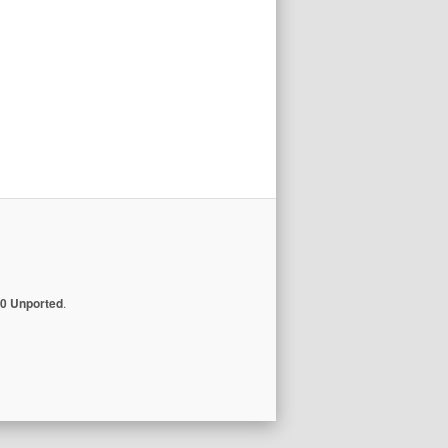
.0 Unported
.