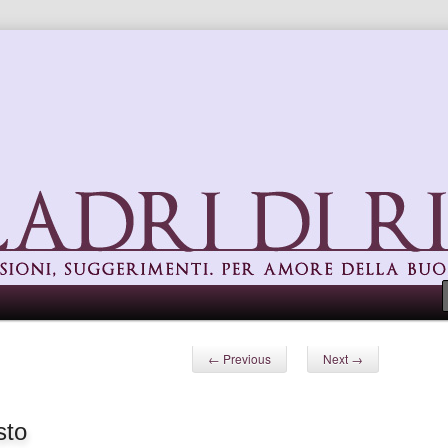
uggerimenti. Per amore della buona cucina
Post navigation
←
Previous
Next
→
sto