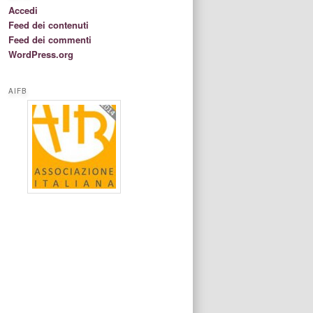
Accedi
Feed dei contenuti
Feed dei commenti
WordPress.org
AIFB