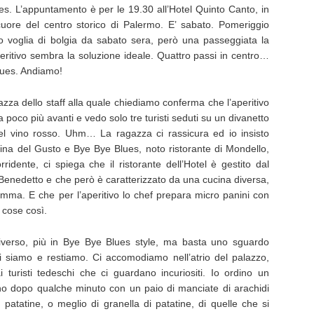
es. L’appuntamento è per le 19.30 all’Hotel Quinto Canto, in
cuore del centro storico di Palermo. E’ sabato. Pomeriggio
o voglia di bolgia da sabato sera, però una passeggiata la
eritivo sembra la soluzione ideale. Quattro passi in centro…
lues. Andiamo!
azza dello staff alla quale chiediamo conferma che l’aperitivo
ala poco più avanti e vedo solo tre turisti seduti su un divanetto
del vino rosso. Uhm… La ragazza ci rassicura ed io insisto
cina del Gusto e Bye Bye Blues, noto ristorante di Mondello,
rridente, ci spiega che il ristorante dell’Hotel è gestito dal
i Benedetto e che però è caratterizzato da una cucina diversa,
nsomma. E che per l’aperitivo lo chef prepara micro panini con
, cose così.
iverso, più in Bye Bye Blues style, ma basta uno sguardo
i siamo e restiamo. Ci accomodiamo nell’atrio del palazzo,
 ai turisti tedeschi che ci guardano incuriositi. Io ordino un
ano dopo qualche minuto con un paio di manciate di arachidi
i patatine, o meglio di granella di patatine, di quelle che si