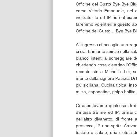
Officine del Gusto Bye Bye Blu
corso Vittorio Emanuele, nel 
inoltrato. Io ed IP non abbiam
faremmo volentieri e questo ap
Officine del Gusto… Bye Bye B
All’ingresso ci accoglie una rag
ci sia. E intanto sbircio nella s
bianco intenti a sorseggiare 
chiedendo cosa c’entrino l’Offi
recente stella Michelin. Lei, so
marito della signora Patrizia D
più siciliana. Cucina tipica, i
milza, caponatine, polpo bollito
Ci aspettavamo qualcosa di d
d’intesa tra me ed IP: ormai c
nell’altro divanetto, di fronte
prosecco, IP uno spritz. Arriv
tostate e salate, una ciotola d