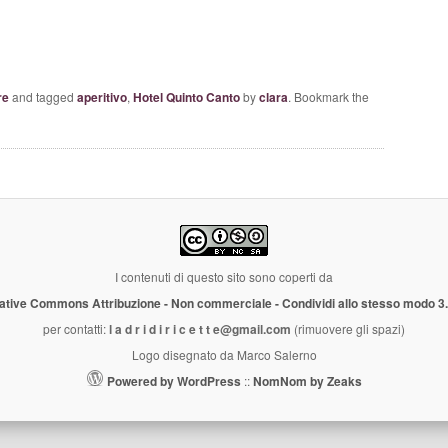
re
and tagged
aperitivo
,
Hotel Quinto Canto
by
clara
. Bookmark the
I contenuti di questo sito sono coperti da
ative Commons Attribuzione - Non commerciale - Condividi allo stesso modo 3
per contatti:
l a d r i d i r i c e t t e@gmail.com
(rimuovere gli spazi)
Logo disegnato da Marco Salerno
Powered by WordPress
::
NomNom by Zeaks