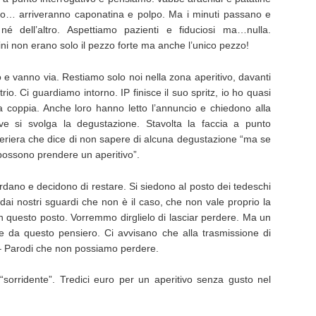
o… arriveranno caponatina e polpo. Ma i minuti passano e
né dell’altro. Aspettiamo pazienti e fiduciosi ma…nulla.
i non erano solo il pezzo forte ma anche l’unico pezzo!
to e vanno via. Restiamo solo noi nella zona aperitivo, davanti
rio. Ci guardiamo intorno. IP finisce il suo spritz, io ho quasi
ltra coppia. Anche loro hanno letto l’annuncio e chiedono alla
ve si svolga la degustazione. Stavolta la faccia a punto
meriera che dice di non sapere di alcuna degustazione “ma se
possono prendere un aperitivo”.
uardano e decidono di restare. Si siedono al posto dei tedeschi
ai nostri sguardi che non è il caso, che non vale proprio la
n questo posto. Vorremmo dirglielo di lasciar perdere. Ma un
lie da questo pensiero. Ci avvisano che alla trasmissione di
– Parodi che non possiamo perdere.
“sorridente”. Tredici euro per un aperitivo senza gusto nel