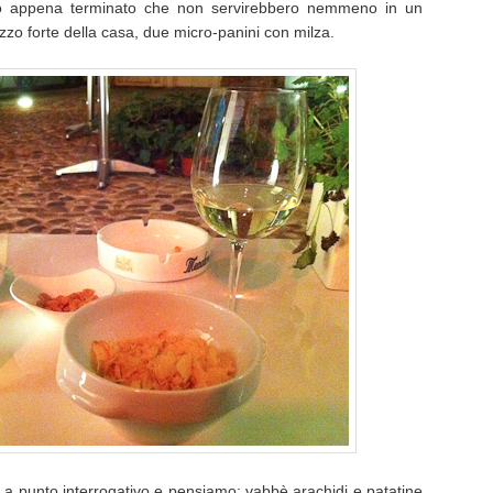
co appena terminato che non servirebbero nemmeno in un
ezzo forte della casa, due micro-panini con milza.
 a punto interrogativo e pensiamo: vabbè arachidi e patatine