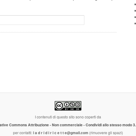
I contenuti di questo sito sono coperti da
ative Commons Attribuzione - Non commerciale - Condividi allo stesso modo 3
per contatti:
l a d r i d i r i c e t t e@gmail.com
(rimuovere gli spazi)