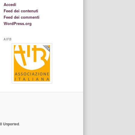
Accedi
Feed dei contenuti
Feed dei commenti
WordPress.org
AIFB
.0 Unported
.