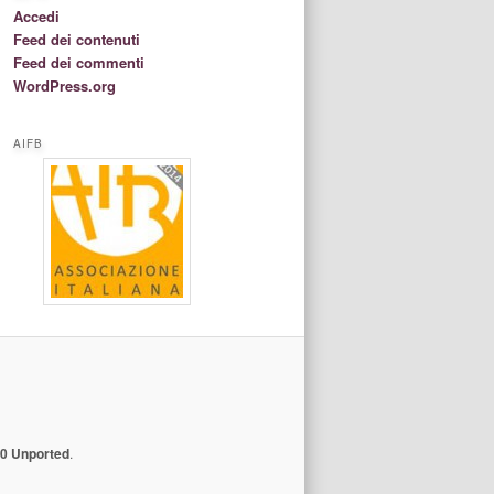
Accedi
Feed dei contenuti
Feed dei commenti
WordPress.org
AIFB
.0 Unported
.