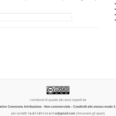
I contenuti di questo sito sono coperti da
ative Commons Attribuzione - Non commerciale - Condividi allo stesso modo 3
per contatti:
l a d r i d i r i c e t t e@gmail.com
(rimuovere gli spazi)