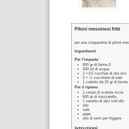
Pitoni messinesi fritti
per una cinquantina di pitoni med
Ingredienti
Per l’impasto
800 gr di farina 0
400 ml di acqua
2 +1/2 cucchiai di olio evo
2 + ½ cucchiaini di sale
1 cubetto da 25 gr di lievito 
Per il ripieno
1 cespo di scarola riccia
600 gr di mozzarella
1 vasetto di alici sott’olio
olio
sale
pepe
olio di semi per friggere
Istruzioni