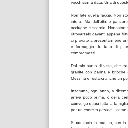
vecchissima data. Una di queste
Non fate quella faccia. Non st
intera. Ma dell’ottimo panzer
acciughe e scarola. Nonostante
ritrovarselo davanti appena frit
ci provate a presentarmene uno 
e formaggio. In fatto di pit
compromessi.
Dal mio punto di vista, che tradi
granite con panna e brioche
Messina e restarci anche un po’
Insomma, ogni anno, a dicembr
arriva poco prima, o della cena
coinvolge quasi tutta la famigl
per un esercito
perché
– come 
Si comincia la mattina, con la