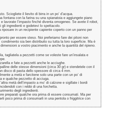
o. Sciogliete il lievito di birra in un po’ d’acqua.
a fontana con la farina su una spianatoia e aggiungete piano
lio e lavorate l’impasto finché diventa omogeneo. Se avete il robot,
i gli ingredienti e godetevi lo spettacolo.
a riposare in un recipiente capiente coperto con un panno per
pronto per essere steso. Noi preferiamo fare dei pitoni non
 condimento sia ben distribuito su tutta la loro superficie. Ma è
 dimensioni a vostro piacimento e anche la quantità del ripieno.
a, tagliatela a pezzetti come se voleste fare un’insalata e
epe.
zarella e fate a pezzetti anche le acciughe.
palline delle stesse dimensioni (circa 30 gr) e stendetele con il
 un disco di pasta dello spessore di circa 4 mm.
lmente a metà e farcitene solo una parte con un po’ di
la e qualche pezzetto di acciuga.
’altra metà dell’impasto a mo’ di calzone e sigillate i bordi
ncidendoli con i rebbi di una forchetta.
urimento degli ingredienti.
ere preparati qualche ora prima di essere consumati. Ma per
gerli poco prima di consumarli in una pentola o friggitrice con