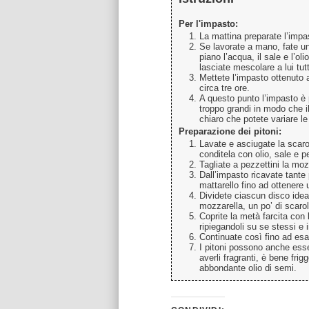
Per l'impasto:
La mattina preparate l’impast
Se lavorate a mano, fate un
piano l’acqua, il sale e l’o
lasciate mescolare a lui tutt
Mettete l’impasto ottenuto 
circa tre ore.
A questo punto l’impasto è 
troppo grandi in modo che il
chiaro che potete variare le
Preparazione dei pitoni:
Lavate e asciugate la scarol
conditela con olio, sale e p
Tagliate a pezzettini la moz
Dall’impasto ricavate tante 
mattarello fino ad ottenere
Dividete ciascun disco idea
mozzarella, un po’ di scaro
Coprite la metà farcita con l
ripiegandoli su se stessi e i
Continuate così fino ad esa
I pitoni possono anche ess
averli fragranti, è bene frig
abbondante olio di semi.