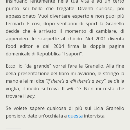
insinuano lentamente nella tua vita e ad un certo
punto sei bello che fregato! Diventi curioso, poi
appassionato. Vuoi diventare esperto e non puoi più
fermarti. E così, dopo vent’anni di sport la Granello
decide che è arrivato il momento di cambiare, di
appendere le scarpette al chiodo. Nel 2001 diventa
food editor e dal 2004 firma la doppia pagina
domenicale di Repubblica “I sapori”.
Ecco, io “da grande” vorrei fare la Granello. Alla fine
della presentazione del libro mi avvicino, le stringo la
mano e lei mi dice
“If there’s a will there’s a way”
, se c’è la
voglia, il modo si trova. Il
will
c’è. Non mi resta che
trovare il
way.
Se volete sapere qualcosa di più sul Licia Granello
pensiero, date un’occhiata a
questa
intervista.