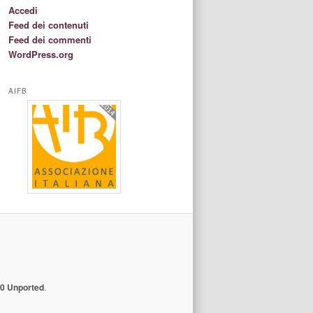
Accedi
Feed dei contenuti
Feed dei commenti
WordPress.org
AIFB
.0 Unported
.