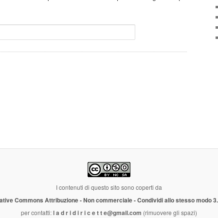
I contenuti di questo sito sono coperti da
ative Commons Attribuzione - Non commerciale - Condividi allo stesso modo 3
per contatti:
l a d r i d i r i c e t t e@gmail.com
(rimuovere gli spazi)