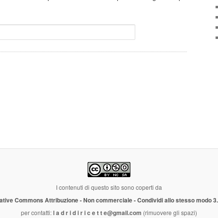
I contenuti di questo sito sono coperti da
ative Commons Attribuzione - Non commerciale - Condividi allo stesso modo 3
per contatti:
l a d r i d i r i c e t t e@gmail.com
(rimuovere gli spazi)