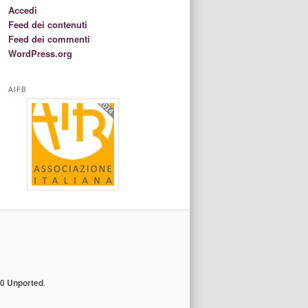
Accedi
Feed dei contenuti
Feed dei commenti
WordPress.org
AIFB
.0 Unported
.