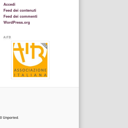
Accedi
Feed dei contenuti
Feed dei commenti
WordPress.org
AIFB
.0 Unported
.