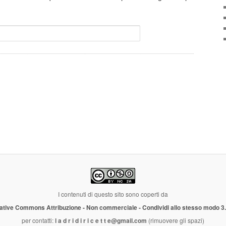
I contenuti di questo sito sono coperti da
ative Commons Attribuzione - Non commerciale - Condividi allo stesso modo 3
per contatti:
l a d r i d i r i c e t t e@gmail.com
(rimuovere gli spazi)