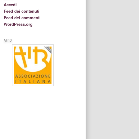
Accedi
Feed dei contenuti
Feed dei commenti
WordPress.org
AIFB