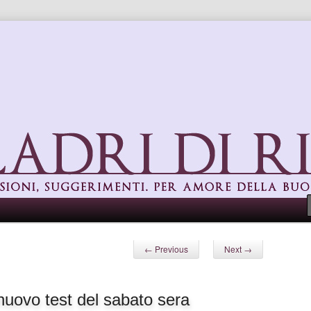
uggerimenti. Per amore della buona cucina
Post navigation
←
Previous
Next
→
l nuovo test del sabato sera