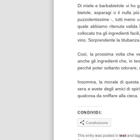
Di miele e barbabietole vi ho g
bietole, asparagi o il nulla pi
puzzolentissime -, tutti meno un
quale abbiamo ritenuta valida 
collocato tra gli ingredienti facil
vino. Sorprendente la titubanza 
Così, la prossima volta che v
anche gli ingredienti che, in t
perché poter soltanto odorare, s
Insomma, la morale di questa 
sera e avete degli amici di spir
qualcosa da sniffare alla cieca. 
CONDIVIDI:
Condivisione
This entry was posted in
test
and ta