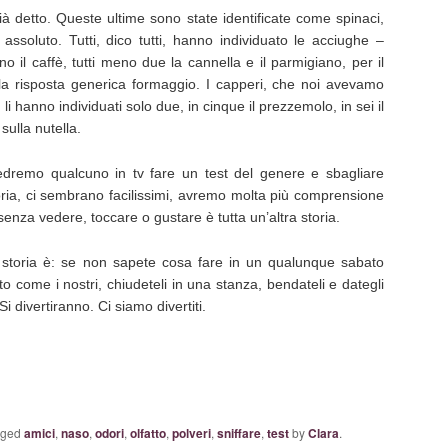
ià detto. Queste ultime sono state identificate come spinaci,
ù assoluto. Tutti, dico tutti, hanno individuato le acciughe –
o il caffè, tutti meno due la cannella e il parmigiano, per il
la risposta generica formaggio. I capperi, che noi avevamo
i, li hanno individuati solo due, in cinque il prezzemolo, in sei il
sulla nutella.
edremo qualcuno in tv fare un test del genere e sbagliare
eoria, ci sembrano facilissimi, avremo molta più comprensione
enza vedere, toccare o gustare è tutta un’altra storia.
storia è: se non sapete cosa fare in un qualunque sabato
ito come i nostri, chiudeteli in una stanza, bendateli e dategli
Si divertiranno. Ci siamo divertiti.
gged
amici
,
naso
,
odori
,
olfatto
,
polveri
,
sniffare
,
test
by
Clara
.