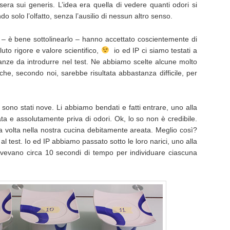
era sui generis. L’idea era quella di vedere quanti odori si
ndo solo l’olfatto, senza l’ausilio di nessun altro senso.
e – è bene sottolinearlo – hanno accettato coscientemente di
luto rigore e valore scientifico,
io ed IP ci siamo testati a
tanze da introdurre nel test. Ne abbiamo scelte alcune molto
 che, secondo noi, sarebbe risultata abbastanza difficile, per
t sono stati nove. Li abbiamo bendati e fatti entrare, uno alla
ata e assolutamente priva di odori. Ok, lo so non è credibile.
la volta nella nostra cucina debitamente areata. Meglio così?
al test. Io ed IP abbiamo passato sotto le loro narici, uno alla
o avevano circa 10 secondi di tempo per individuare ciascuna